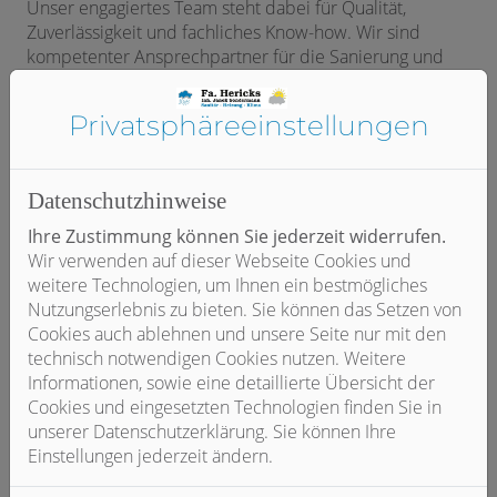
Unser engagiertes Team steht dabei für Qualität,
Zuverlässigkeit und fachliches Know-how. Wir sind
kompetenter Ansprechpartner für die Sanierung und
Modernisierung von haustechnischen Anlagen nach
neuesten technischen Maßstäben. Als Experten rund
Privatsphäre­einstellungen
um das Thema Energieeffizienz modernisieren wir Ihre
Heizung durch den Einbau und die Inbetriebnahme
umweltschonender Solar- oder Holzheizungsanlagen
Datenschutzhinweise
sowie Wärmepumpen.
Ihre Zustimmung können Sie jederzeit widerrufen.
Mit modernstem Equipment führen wir TV-
Wir verwenden auf dieser Webseite Cookies und
Kanaluntersuchungen und professionelle Kanal-, Rohr-
weitere Technologien, um Ihnen ein bestmögliches
und Abflussreinigungen aller Leitungen im Haus- und
Nutzungserlebnis zu bieten. Sie können das Setzen von
Außenbereich durch.
Cookies auch ablehnen und unsere Seite nur mit den
technisch notwendigen Cookies nutzen. Weitere
Als Spezialisten für technische Bautrocknung
Informationen, sowie eine detaillierte Übersicht der
unterstützen wir Baumaßnahmen und setzen bei
Cookies und eingesetzten Technologien finden Sie in
Wasser- und Feuchteschäden die optimale
unserer Datenschutzerklärung. Sie können Ihre
Trocknungstechnologie ein, um Schimmelbefall zu
Einstellungen jederzeit ändern.
vermeiden.