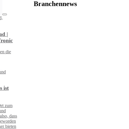
Branchennews
s
n
n