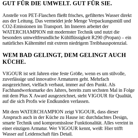
GUT FÜR DIE UMWELT. GUT FÜR SIE.
Anstelle von PET-Flaschen fließt frisches, gefiltertes Wasser direkt
aus der Leitung. Das vermeidet jede Menge Verpackungsmüll und
CO
2
-Emissionen im Transport. Im Inneren arbeitet der
WATERCHAMPION mit modernster Technik und nutzt die
besonders umweltfreundliche Kühlflüssigkeit R290 (Propan) – ein
natürliches Kältemittel mit extrem niedrigem Treibhauspotenzial.
WEM BAD GELINGT, DEM GELINGT AUCH
KÜCHE.
VIGOUR ist seit Jahren eine feste Größe, wenn es um stilvolle,
zuverlässige und innovative Armaturen geht. Mehrfach
ausgezeichnet, vielfach verbaut, immer auf den Punkt. Als
Fachhandwerksmarke des Jahres, bereits zum sechsten Mal in Folge
mit dem Plus X Award ausgezeichnet, steht VIGOUR für Qualität,
auf die sich Profis wie Endkunden verlassen.
Mit dem WATERCHAMPION zeigt VIGOUR, dass dieser
Anspruch auch in der Küche zu Hause ist: durchdachtes Design,
smarte Technik und kompromisslose Funktionalität. Alles vereint in
einer einzigen Armatur. Wer VIGOUR kennt, weiß: Hier trifft
Wasser auf Leidenschaft fürs Detail.