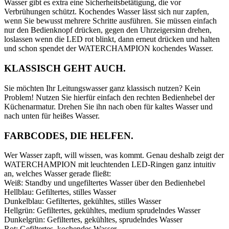
Wasser gibt es extra eine Sicherheitsbetätigung, die vor
Verbrühungen schützt. Kochendes Wasser lässt sich nur zapfen,
wenn Sie bewusst mehrere Schritte ausführen. Sie müssen einfach
nur den Bedienknopf drücken, gegen den Uhrzeigersinn drehen,
loslassen wenn die LED rot blinkt, dann erneut drücken und halten
und schon spendet der WATERCHAMPION kochendes Wasser.
KLASSISCH GEHT AUCH.
Sie möchten Ihr Leitungswasser ganz klassisch nutzen? Kein
Problem! Nutzen Sie hierfür einfach den rechten Bedienhebel der
Küchenarmatur. Drehen Sie ihn nach oben für kaltes Wasser und
nach unten für heißes Wasser.
FARBCODES, DIE HELFEN.
Wer Wasser zapft, will wissen, was kommt. Genau deshalb zeigt der
WATERCHAMPION mit leuchtenden LED-Ringen ganz intuitiv
an, welches Wasser gerade fließt:
Weiß: Standby und ungefiltertes Wasser über den Bedienhebel
Hellblau: Gefiltertes, stilles Wasser
Dunkelblau: Gefiltertes, gekühltes, stilles Wasser
Hellgrün: Gefiltertes, gekühltes, medium sprudelndes Wasser
Dunkelgrün: Gefiltertes, gekühltes, sprudelndes Wasser
Rot: Gefiltertes, kochendes Wasser